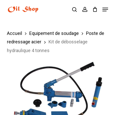
Skip
Menu
search
account
to
main
content
Accueil
Equipement de soudage
Poste de
redressage acier
Kit de débosselage
hydraulique 4 tonnes