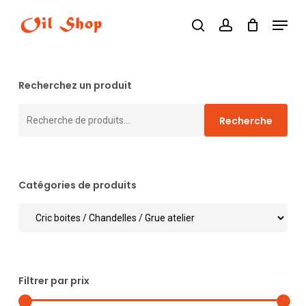
Skip
Menu
search
account
to
main
content
Recherchez un produit
Recherche
Recherche
pour :
Catégories de produits
Filtrer par prix