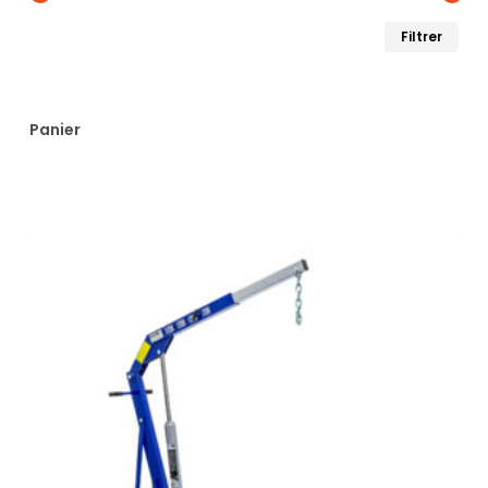
Pri
Pri
Filtrer
min
ma
Panier