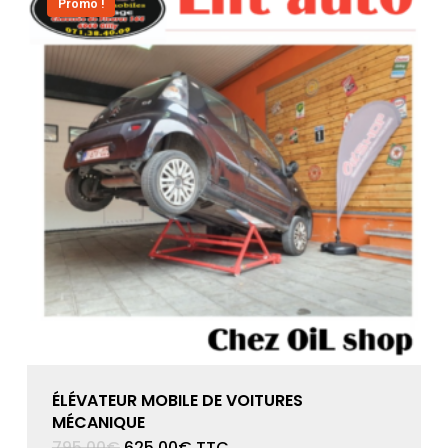
Promo !
ÉLÉVATEUR MOBILE DE VOITURES
MÉCANIQUE
Le
Le
795,00
€
625,00
€
TTC