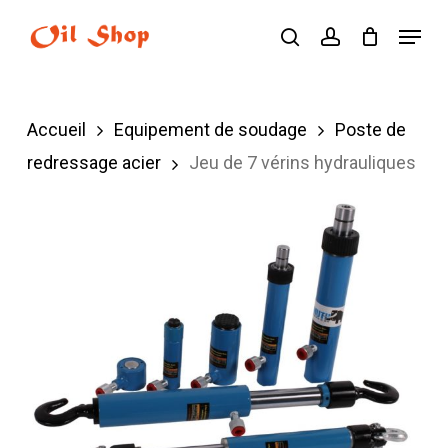
Skip
Menu
search
account
to
main
content
Accueil
Equipement de soudage
Poste de
redressage acier
Jeu de 7 vérins hydrauliques