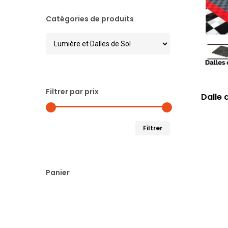
Catégories de produits
Filtrer par prix
Dalle 
Prix
Prix
Filtrer
min
max
Panier