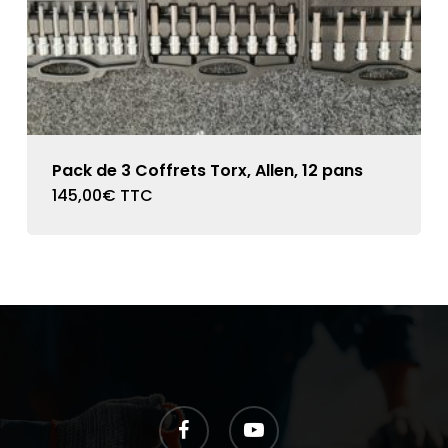
Pack de 3 Coffrets Torx, Allen, 12 pans
145,00
€
TTC
facebook
youtube