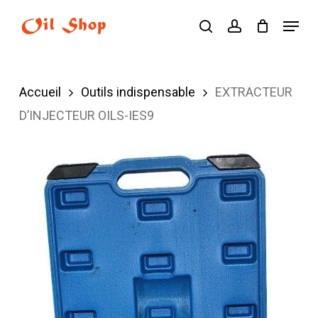
Skip
Menu
search
account
to
main
content
Accueil
Outils indispensable
EXTRACTEUR
D’INJECTEUR OILS-IES9