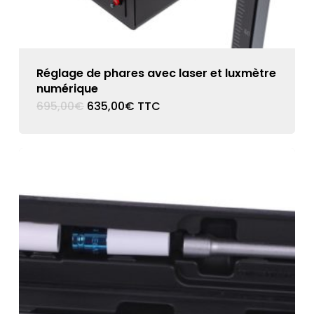
Réglage de phares avec laser et luxmètre
numérique
Le
Le
695,00
€
635,00
€
TTC
prix
prix
initial
actuel
était :
est :
695,00€.
635,00€.