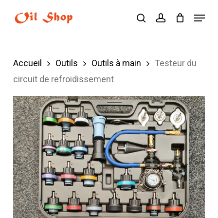
Skip
Menu
search
account
to
main
content
Accueil
Outils
Outils à main
Testeur du
circuit de refroidissement