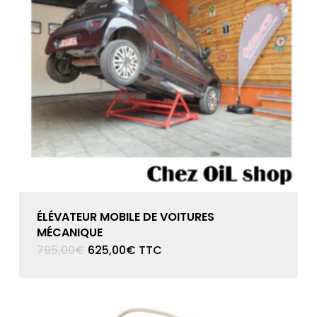
ÉLÉVATEUR MOBILE DE VOITURES
MÉCANIQUE
Le
Le
795,00
€
625,00
€
TTC
prix
prix
initial
actuel
était :
est :
795,00€.
625,00€.