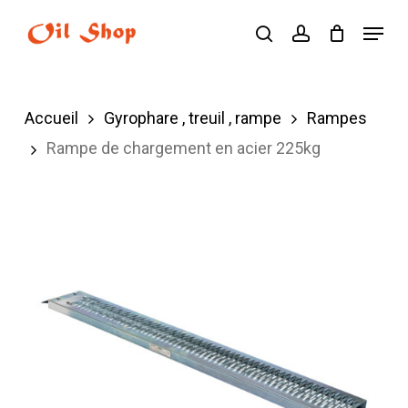
Skip
Menu
search
account
to
main
content
Accueil
Gyrophare , treuil , rampe
Rampes
Rampe de chargement en acier 225kg