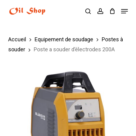
Skip
Menu
search
account
to
main
content
Accueil
Equipement de soudage
Postes à
souder
Poste a souder d’électrodes 200A