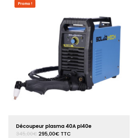
Promo !
Découpeur plasma 40A pl40e
Le
Le
345,00
€
295,00
€
TTC