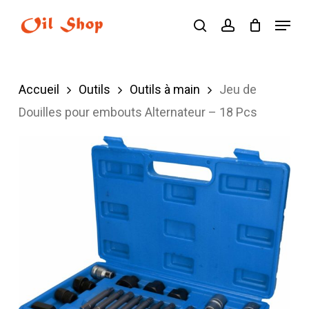
Skip
Menu
search
account
to
main
content
Accueil
Outils
Outils à main
Jeu de
Douilles pour embouts Alternateur – 18 Pcs