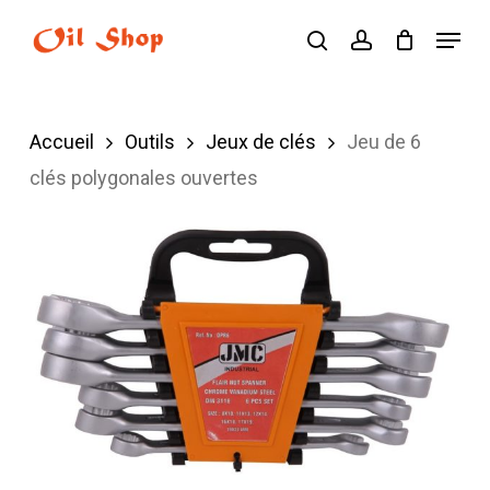
Skip
Menu
search
account
to
main
content
Accueil
Outils
Jeux de clés
Jeu de 6
clés polygonales ouvertes