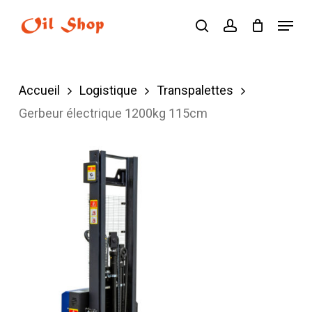
Skip
Menu
search
account
to
main
content
Accueil
Logistique
Transpalettes
Gerbeur électrique 1200kg 115cm