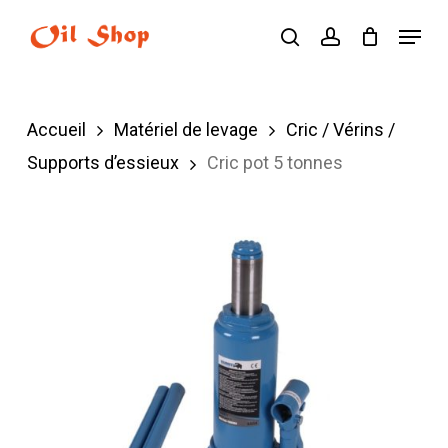
Skip
Menu
search
account
to
main
content
Accueil
Matériel de levage
Cric / Vérins /
Supports d’essieux
Cric pot 5 tonnes