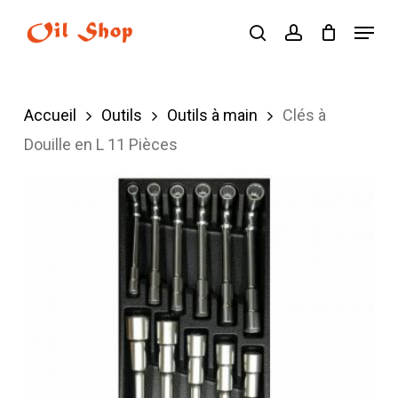
Skip
Menu
search
account
to
main
content
Accueil
Outils
Outils à main
Clés à
Douille en L 11 Pièces