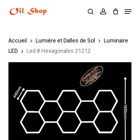
Skip
Menu
search
account
to
main
content
Accueil
Lumière et Dalles de Sol
Luminaire
LED
Led 8 Hexagonales 21212