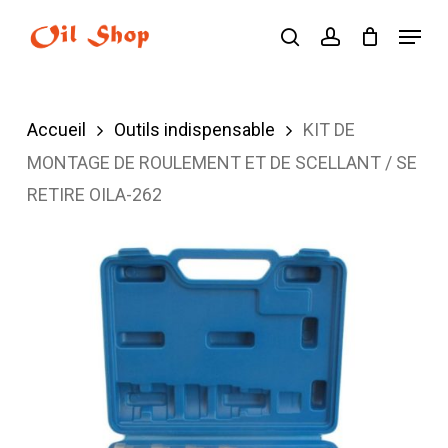
Skip
Menu
search
account
to
main
content
Accueil
Outils indispensable
KIT DE
MONTAGE DE ROULEMENT ET DE SCELLANT / SE
RETIRE OILA-262