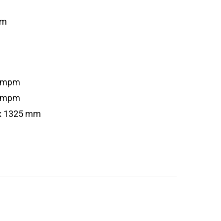
mm
88mpm
88mpm
5 x 1325 mm