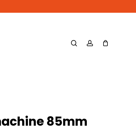
search
account
 machine 85mm