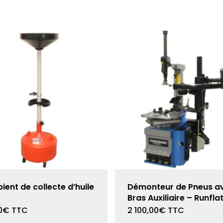
pient de collecte d’huile
Démonteur de Pneus a
Bras Auxiliaire – Runfla
0
€
TTC
2 100,00
€
TTC