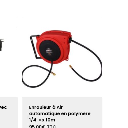
vec
Enrouleur à Air
t
automatique en polymère
1/4 » x 10m
95,00
€
TTC