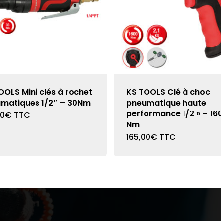
OOLS Mini clés à rochet
KS TOOLS Clé à choc
matiques 1/2″ – 30Nm
pneumatique haute
performance 1/2 » – 16
00
€
TTC
Nm
165,00
€
TTC