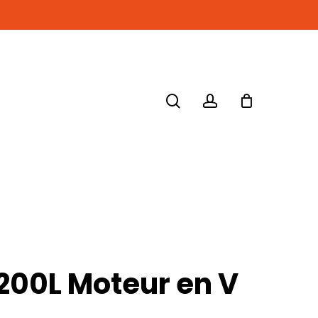
search
account
00L Moteur en V